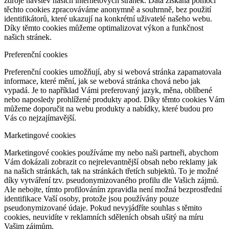
zdroje návštěv našich internetových stránek. Data získaná pomocí
těchto cookies zpracováváme anonymně a souhrnně, bez použití
identifikátorů, které ukazují na konkrétní uživatelé našeho webu.
Díky těmto cookies můžeme optimalizovat výkon a funkčnost
našich stránek.
Preferenční cookies
Preferenční cookies umožňují, aby si webová stránka zapamatovala
informace, které mění, jak se webová stránka chová nebo jak
vypadá. Je to například Vámi preferovaný jazyk, měna, oblíbené
nebo naposledy prohlížené produkty apod. Díky těmto cookies Vám
můžeme doporučit na webu produkty a nabídky, které budou pro
Vás co nejzajímavější.
Marketingové cookies
Marketingové cookies používáme my nebo naši partneři, abychom
Vám dokázali zobrazit co nejrelevantnější obsah nebo reklamy jak
na našich stránkách, tak na stránkách třetích subjektů. To je možné
díky vytváření tzv. pseudonymizovaného profilu dle Vašich zájmů.
Ale nebojte, tímto profilováním zpravidla není možná bezprostřední
identifikace Vaší osoby, protože jsou používány pouze
pseudonymizované údaje. Pokud nevyjádříte souhlas s těmito
cookies, neuvidíte v reklamních sděleních obsah ušitý na míru
Vašim zájmům.