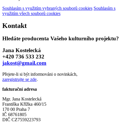
Souhlasím s využitím vybraných souborů cookies
Souhlasím s
využitím všech souborů cookies
Kontakt
Hledáte producenta Vašeho kulturního projektu?
Jana Kostelecká
+420 736 533 232
jakost@gmail.com
Přejete-li si být informováni o novinkách,
zaregistrujte se zde
.
fakturační adresa
Mgr. Jana Kostelecká
Františka Křížka 460/15
170 00 Praha 7
IČ 68761805
DIČ CZ7559223793