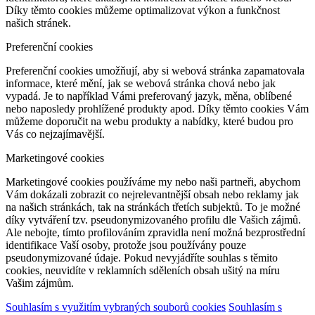
Díky těmto cookies můžeme optimalizovat výkon a funkčnost
našich stránek.
Preferenční cookies
Preferenční cookies umožňují, aby si webová stránka zapamatovala
informace, které mění, jak se webová stránka chová nebo jak
vypadá. Je to například Vámi preferovaný jazyk, měna, oblíbené
nebo naposledy prohlížené produkty apod. Díky těmto cookies Vám
můžeme doporučit na webu produkty a nabídky, které budou pro
Vás co nejzajímavější.
Marketingové cookies
Marketingové cookies používáme my nebo naši partneři, abychom
Vám dokázali zobrazit co nejrelevantnější obsah nebo reklamy jak
na našich stránkách, tak na stránkách třetích subjektů. To je možné
díky vytváření tzv. pseudonymizovaného profilu dle Vašich zájmů.
Ale nebojte, tímto profilováním zpravidla není možná bezprostřední
identifikace Vaší osoby, protože jsou používány pouze
pseudonymizované údaje. Pokud nevyjádříte souhlas s těmito
cookies, neuvidíte v reklamních sděleních obsah ušitý na míru
Vašim zájmům.
Souhlasím s využitím vybraných souborů cookies
Souhlasím s