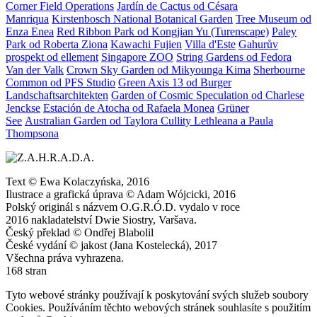
Corner Field Operations
Jardín de Cactus od Césara
Manriqua
Kirstenbosch National Botanical Garden
Tree Museum od
Enza Enea
Red Ribbon Park od Kongjian Yu (Turenscape)
Paley
Park od Roberta Ziona
Kawachi Fujien
Villa d'Este
Gahurův
prospekt od ellement
Singapore ZOO
String Gardens od Fedora
Van der Valk
Crown Sky Garden od Mikyounga Kima
Sherbourne
Common od PFS Studio
Green Axis 13 od Burger
Landschaftsarchitekten
Garden of Cosmic Speculation od Charlese
Jenckse
Estación de Atocha od Rafaela Monea
Grüner
See
Australian Garden od Taylora Cullity Lethleana a Paula
Thompsona
Text © Ewa Kolaczyńska, 2016
Ilustrace a grafická úprava © Adam Wójcicki, 2016
Polský originál s názvem O.G.R.Ó.D. vydalo v roce
2016 nakladatelství Dwie Siostry, Varšava.
Český překlad © Ondřej Blabolil
České vydání © jakost (Jana Kostelecká), 2017
Všechna práva vyhrazena.
168 stran
Tyto webové stránky používají k poskytování svých služeb soubory
Cookies. Používáním těchto webových stránek souhlasíte s použitím