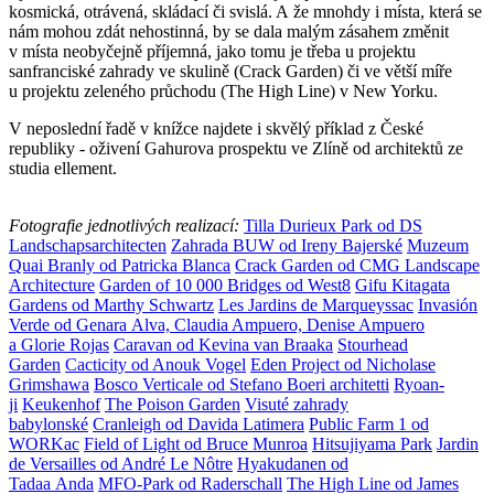
kosmická, otrávená, skládací či svislá. A že mnohdy i místa, která se
nám mohou zdát nehostinná, by se dala malým zásahem změnit
v místa neobyčejně příjemná, jako tomu je třeba u projektu
sanfranciské zahrady ve skulině (Crack Garden) či ve větší míře
u projektu zeleného průchodu (The High Line) v New Yorku.
V neposlední řadě v knížce najdete i skvělý příklad z České
republiky - oživení Gahurova prospektu ve Zlíně od architektů ze
studia ellement.
Fotografie jednotlivých realizací:
Tilla Durieux Park od DS
Landschapsarchitecten
Zahrada BUW od Ireny Bajerské
Muzeum
Quai Branly od Patricka Blanca
Crack Garden od CMG Landscape
Architecture
Garden of 10 000 Bridges od West8
Gifu Kitagata
Gardens od Marthy Schwartz
Les Jardins de Marqueyssac
Invasión
Verde od Genara Alva, Claudia Ampuero, Denise Ampuero
a Glorie Rojas
Caravan od Kevina van Braaka
Stourhead
Garden
Cacticity od Anouk Vogel
Eden Project od Nicholase
Grimshawa
Bosco Verticale od Stefano Boeri architetti
Ryoan-
ji
Keukenhof
The Poison Garden
Visuté zahrady
babylonské
Cranleigh od Davida Latimera
Public Farm 1 od
WORKac
Field of Light od Bruce Munroa
Hitsujiyama Park
Jardin
de Versailles od André Le Nôtre
Hyakudanen od
Tadaa Anda
MFO-Park od Raderschall
The High Line od James