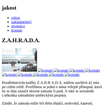
jakost
eshop
nakladatelství
produkce
kontakt
Z.A.H.R.A.D.A.
Prostřednictvím knížky Z.A.H.R.A.D.A. můžete navštívit 42 míst
po celém světě. Povětšinou se jedná o místa veřejně přístupná, která
by se dala označit slovem zahrada či park. A také se seznámíte
s několika zahradními uměleckými projekty.
Zjistíte, že zahrada může být třeba létající, podvodní, kapesní,