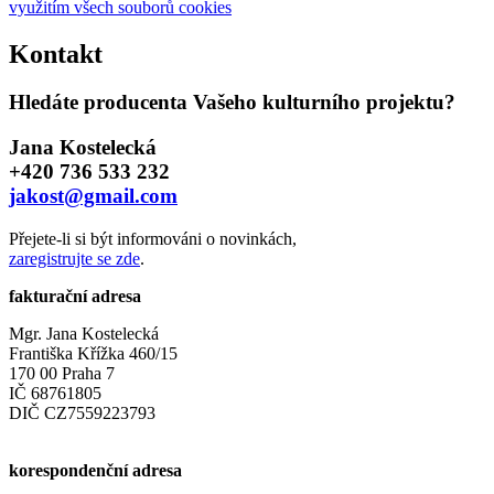
využitím všech souborů cookies
Kontakt
Hledáte producenta Vašeho kulturního projektu?
Jana Kostelecká
+420 736 533 232
jakost@gmail.com
Přejete-li si být informováni o novinkách,
zaregistrujte se zde
.
fakturační adresa
Mgr. Jana Kostelecká
Františka Křížka 460/15
170 00 Praha 7
IČ 68761805
DIČ CZ7559223793
korespondenční adresa